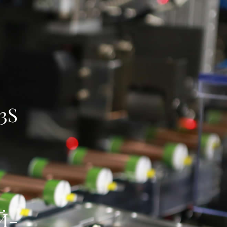
умулятарныя Блок
earch
3S
Й-