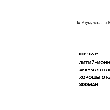
Categories
Акумулятарны Б
Навігацы
PREVIOUS
PREV POST
па
ЛИТИЙ-ИОН
POST
запісах
АККУМУЛЯТО
ХОРОШЕГО КА
800MAH