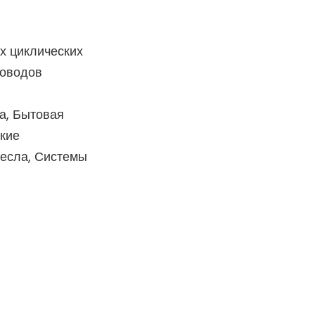
х циклических
роводов
а, Бытовая
кие
ресла, Системы
и