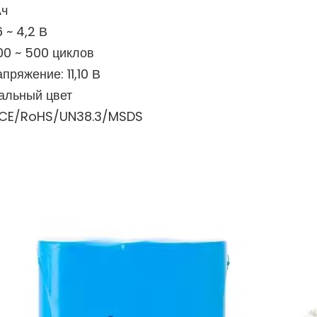
Ач
 ~ 4,2 В
00 ~ 500 циклов
ряжение: 11,10 В
альный цвет
 CE/RoHS/UN38.3/MSDS