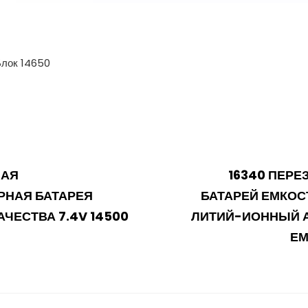
лок 14650
я
NEXT
НАЯ
16340 ПЕР
POST
РНАЯ БАТАРЕЯ
БАТАРЕЙ ЕМКОС
ЧЕСТВА 7.4V 14500
ЛИТИЙ-ИОННЫЙ 
ЕМ