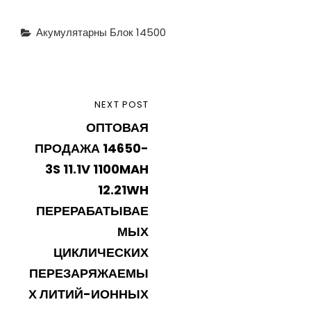
Categories
Акумулятарны Блок 14500
Навігацыя
NEXT
NEXT POST
па
ОПТОВАЯ
POST
запісах
ПРОДАЖА 14650-
3S 11.1V 1100MAH
12.21WH
ПЕРЕРАБАТЫВАЕ
МЫХ
ЦИКЛИЧЕСКИХ
ПЕРЕЗАРЯЖАЕМЫ
Х ЛИТИЙ-ИОННЫХ