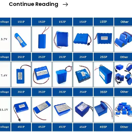
OEM
Continue Reading
Литий-
Ионный
Аккумулятор
3.7v
1100mah
18500
14500
14250
18650
3C
550mAh
1S
2P
Литиевая