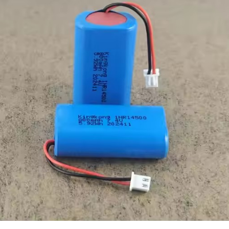
11.1V
1100mAh
12.21Wh
Перерабатываемых
Циклических
Перезаряжаемых
Литий-
Ионных
Аккумуляторов
Комплекты
Жгутов
Проводов
Аккумуляторных
Элементов