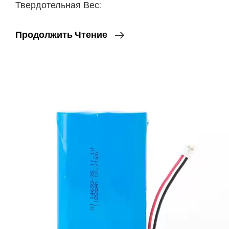
Твердотельная Вес:
16340
Продолжить Чтение
Перезаряжаемых
Батарей
Емкостью
750mAh,
Литий-
Ионный
Аккумулятор
Емкостью
3.7V