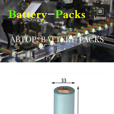
Меню
АВТОР:
BATTERY-PACKS