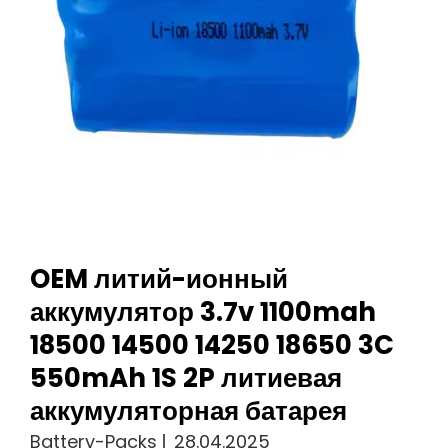
12000mah
15000mah
RC
Lipo
Аккумулятор
Molicel
Для
RC
OEM литий-ионный
аккумулятор 3.7v 1100mah
18500 14500 14250 18650 3C
550mAh 1S 2P литиевая
аккумуляторная батарея
Battery-Packs
28.04.2025