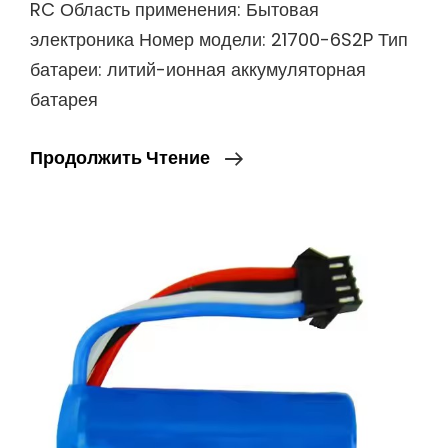
RC Область применения: Бытовая
электроника Номер модели: 21700-6S2P Тип
батареи: литий-ионная аккумуляторная
батарея
Заводские
Продолжить Чтение
21700
Аккумуляторов
Для
Дронов
FPV
6S2P
6S3P
8S3P
8000mah