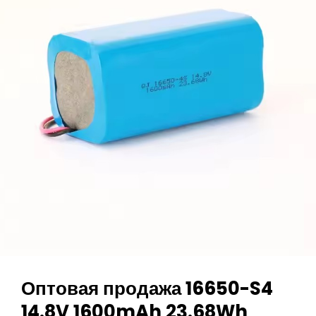
18500
14500
14250
18650
3C
550mAh
1S
2P
Литиевая
Аккумуляторная
Батарея
Оптовая продажа 16650-S4
14.8V 1600mAh 23.68Wh