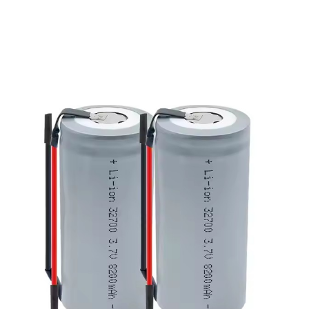
Литий-
Ионный
Аккумулятор
3.2V
10Ah
20Ah
22Ah
38120
40152S
33140
15Ah
32135
IFR32138
Lifepo4
40152S