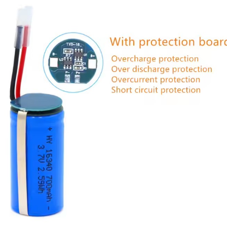
16350
Перезаряжаемый
Литиевый
Аккумулятор
NMC
Большой
Емкости,
Сертифицированный
CE
3.7V
650mAh
7.4V
2000mAh