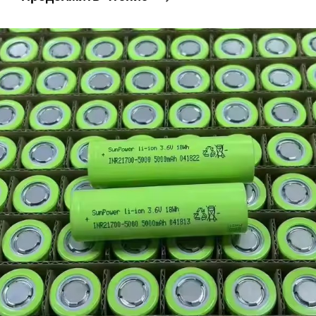
Ионный
Аккумулятор
Хорошего
Качества
10000mAh
10Ah
26650
11.1v
12V
Аккумуляторная
Батарея
Перезаряжаемая
Литий-
Ионная
Батарея