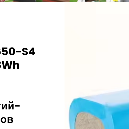
650-S4
68Wh
тий-
ров