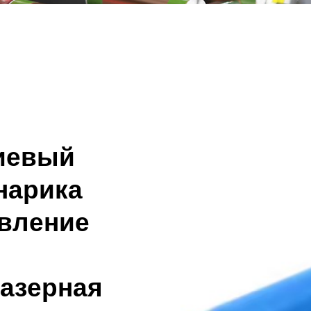
иевый
нарика
вление
Лазерная