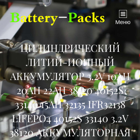
Меню
ЦИЛИНДРИЧЕСКИЙ
ЛИТИЙ-ИОННЫЙ
АККУМУЛЯТОР 3.2V 10AH
20AH 22AH 38120 40152S
33140 15AH 32135 IFR32138
LIFEPO4 40152S 33140 3.2V
38120 АККУМУЛЯТОРНАЯ