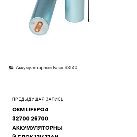
Рубрики
Аккумуляторный Блок 33140
Навигация
ПРЕДЫДУЩАЯ
ПРЕДЫДУЩАЯ ЗАПИСЬ
по
OEM LIFEPO4
ЗАПИСЬ
записям
32700 26700
АККУМУЛЯТОРНЫ
Й БЛОК 12V 12AH