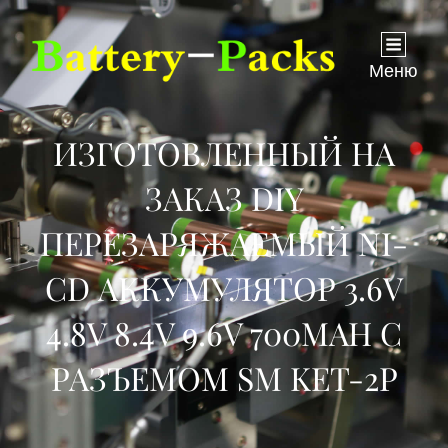
Меню
ИЗГОТОВЛЕННЫЙ НА
ЗАКАЗ DIY
ПЕРЕЗАРЯЖАЕМЫЙ NI-
CD АККУМУЛЯТОР 3.6V
4.8V 8.4V 9.6V 700MAH С
РАЗЪЕМОМ SM KET-2P