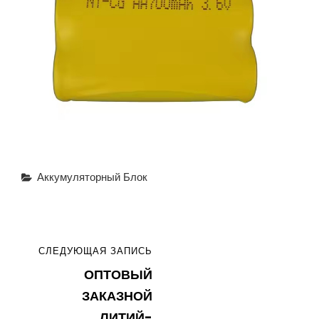
Рубрики
Аккумуляторный Блок
Навигация
СЛЕДУЮЩАЯ
СЛЕДУЮЩАЯ ЗАПИСЬ
по
ОПТОВЫЙ
ЗАПИСЬ
записям
ЗАКАЗНОЙ
ЛИТИЙ-