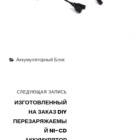
Рубрики
Аккумуляторный Блок
Навигация
СЛЕДУЮЩАЯ
СЛЕДУЮЩАЯ ЗАПИСЬ
по
ИЗГОТОВЛЕННЫЙ
ЗАПИСЬ
записям
НА ЗАКАЗ DIY
ПЕРЕЗАРЯЖАЕМЫ
Й NI-CD
АККУМУЛЯТОР