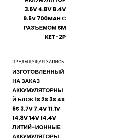
3.6V 4.8V 8.4V
9.6V 700MAH С
РАЗЪЕМОМ SM
KET-2P
ПРЕДЫДУЩАЯ
ПРЕДЫДУЩАЯ ЗАПИСЬ
ИЗГОТОВЛЕННЫЙ
ЗАПИСЬ
НА ЗАКАЗ
АККУМУЛЯТОРНЫ
Й БЛОК 1S 2S 3S 4S
6S 3.7V 7.4V 11.1V
14.8V 14V 14.4V
ЛИТИЙ-ИОННЫЕ
АККУМУЛЯТОРЫ