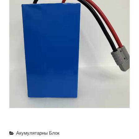
Categories
Акумулятарны Блок