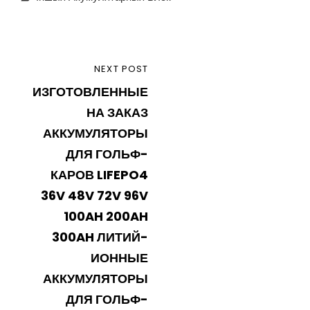
Навігацыя
NEXT
NEXT POST
па
ИЗГОТОВЛЕННЫЕ
POST
запісах
НА ЗАКАЗ
АККУМУЛЯТОРЫ
ДЛЯ ГОЛЬФ-
КАРОВ LIFEPO4
36V 48V 72V 96V
100AH 200AH
300AH ЛИТИЙ-
ИОННЫЕ
АККУМУЛЯТОРЫ
ДЛЯ ГОЛЬФ-