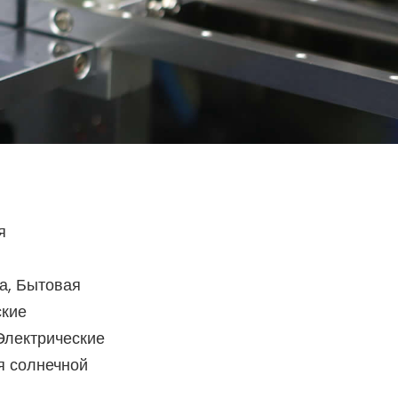
я
а, Бытовая
ские
Электрические
я солнечной