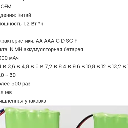
: OEM
дения: Китай
щность: 1,2 Вт *ч
арактеристики: AA AAA C D SC F
кта: NIMH аккумуляторная батарея
3000 мАч
В 3,6 В 4,8 В 6 В 7,2 В 8,4 В 9,6 В 10,8 В 12 В 13,2 В 
20 ~ 60
олее 500 раз
сяцев
ышленная упаковка