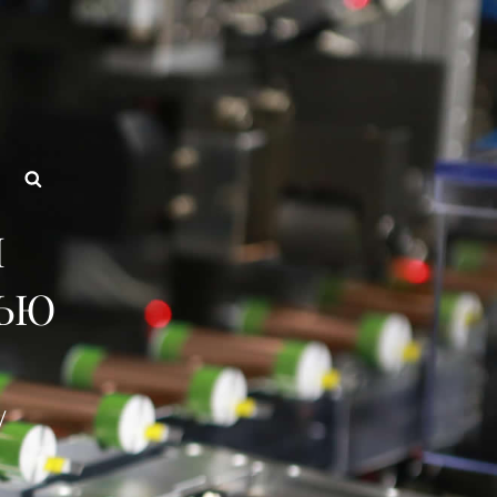
авод Аккумуляторные Блок
Поиск
H
ТЬЮ
/