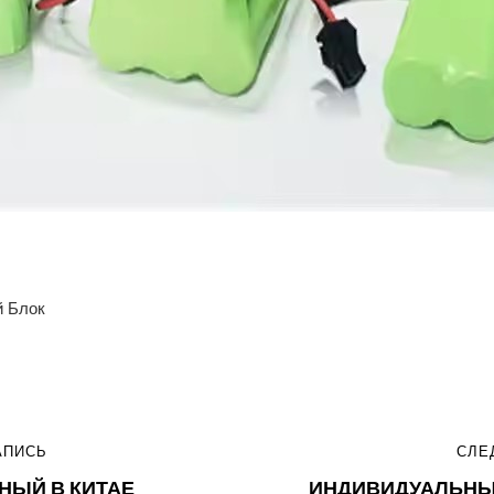
й Блок
я
Я
АПИСЬ
СЛЕДУЮЩАЯ
СЛЕ
НЫЙ В КИТАЕ
ИНДИВИДУАЛЬНЫ
ЗАПИСЬ