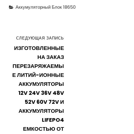
Рубрики
Аккумуляторный Блок 18650
Навигация
СЛЕДУЮЩАЯ
СЛЕДУЮЩАЯ ЗАПИСЬ
по
ИЗГОТОВЛЕННЫЕ
ЗАПИСЬ
записям
НА ЗАКАЗ
ПЕРЕЗАРЯЖАЕМЫ
Е ЛИТИЙ-ИОННЫЕ
АККУМУЛЯТОРЫ
12V 24V 36V 48V
52V 60V 72V И
АККУМУЛЯТОРЫ
LIFEPO4
ЕМКОСТЬЮ ОТ